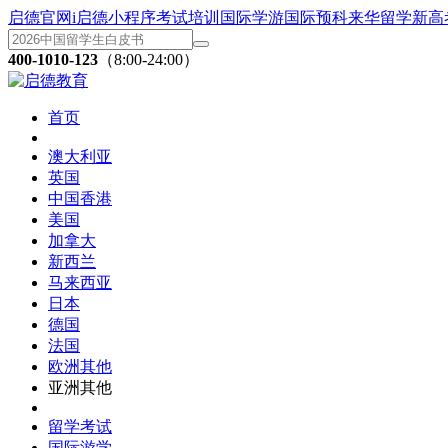
启德官网
i启德小程序
考试培训
国际学游
国际预科
来华留学
新高
400-1010-123
（8:00-24:00）
首页
澳大利亚
英国
中国香港
美国
加拿大
新西兰
马来西亚
日本
德国
法国
欧洲其他
亚洲其他
留学考试
国际游学