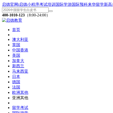
启德官网
i启德小程序
考试培训
国际学游
国际预科
来华留学
新高
400-1010-123
（8:00-24:00）
首页
澳大利亚
英国
中国香港
美国
加拿大
新西兰
马来西亚
日本
德国
法国
欧洲其他
亚洲其他
留学考试
国际游学