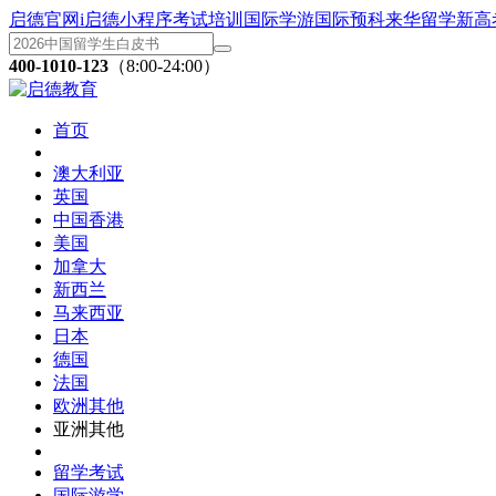
启德官网
i启德小程序
考试培训
国际学游
国际预科
来华留学
新高
400-1010-123
（8:00-24:00）
首页
澳大利亚
英国
中国香港
美国
加拿大
新西兰
马来西亚
日本
德国
法国
欧洲其他
亚洲其他
留学考试
国际游学