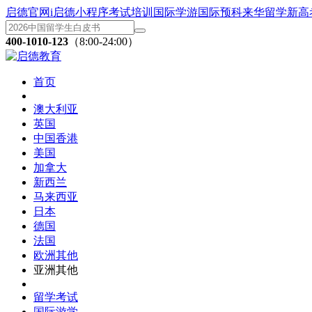
启德官网
i启德小程序
考试培训
国际学游
国际预科
来华留学
新高
400-1010-123
（8:00-24:00）
首页
澳大利亚
英国
中国香港
美国
加拿大
新西兰
马来西亚
日本
德国
法国
欧洲其他
亚洲其他
留学考试
国际游学